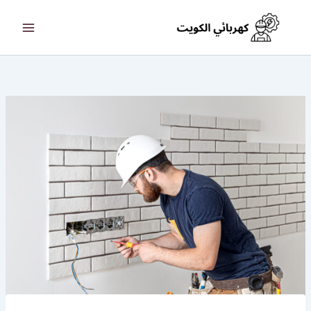
خطي
لى
لمحتوى