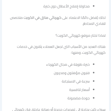
محاولة إصلاح الأعطال دون خبرة
لذلك يُفضل دائمًا الاعتماد على
كهربائي منازل في الكويت
متخصص
لتفادي المخاطر.
لماذا تختار موقع كهربائي الكويت؟
هناك العديد من الأسباب التي تجعل العملاء يثقون في خدمات
كهربائي الكويت، ومنها:
خبرة طويلة في مجال الكهرباء
فنيون مؤهلون ومدربون
سرعة في الاستجابة
أسعار تنافسية
جودة مضمونة
سواء كنت بحاجة إلى تمديدات جديدة أو صيانة عاجلة، فإن كهربائي