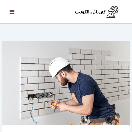
خطي
لى
لمحتوى