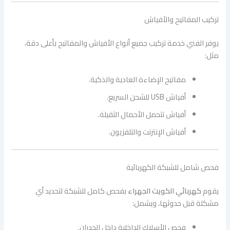
تركيب المفاتيح والأفياش
يوفر الفني خدمة تركيب جميع أنواع الأفياش والمفاتيح بأعلى دقة،
مثل:
مفاتيح الإضاءة العادية والذكية.
أفياش USB للشحن السريع.
أفياش تتحمل الأحمال الثقيلة.
أفياش الإنترنت والتلفزيون.
فحص شامل للشبكة الكهربائية
يقوم
كهربائي الكويت الجهراء
بفحص كامل للشبكة لتحديد أي
مشكلة قبل حدوثها، ويشمل:
فحص الأسلاك الداخلية داخل الجدران.