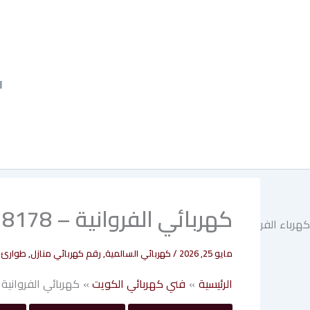
خطي
لى
لمحتوى
ا
كهربائي الفروانية – 97378178
مايو 25, 2026
/
كهربائي السالمية
,
رقم كهربائي منازل
,
طوارئ ا
الرئيسية
فني كهربائي الكويت
كهربائي الفروانية – 78178