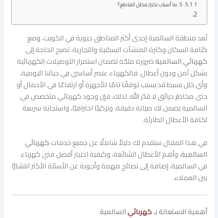
5. ما أسباب تكرار فصل القاطع؟
تُعد منطقة السالمية إحدى أكثر المناطق حيوية في الكويت، ومع
كثافة السكان وكثرة المنشآت السكنية والتجارية، تصبح الحاجة إلى
كهربائي السالمية
ضرورة ملحّة لضمان استمرار التوصيلات الكهربائية
بشكل آمن ودون أعطال. فالكهرباء عنصر أساسي في حياتنا اليومية،
وأي خلل بسيط قد يسبب توقفًا تامًا للأجهزة أو ارتفاعًا في الأحمال أو
حتى مخاطر حرائق لا قدّر الله. لذلك، فإن وجود كهربائي متخصص في
السالمية يضمن لك صيانة دقيقة، وتركيبًا احترافيًا، واستجابة سريعة
لكافة الأعطال الطارئة.
في هذا المقال سنقدم لك دليلاً شاملًا عن جميع خدمات
كهربائي
السالمية
، وأهم الأعطال الشائعة، وكيفية اختيار أفضل فني كهرباء
في السالمية، إضافة إلى نصائح مهمة وأجوبة عن الأسئلة الأكثر انتشارًا
بين العملاء.
أهمية الاستعانة بـ
كهربائي
السالمية