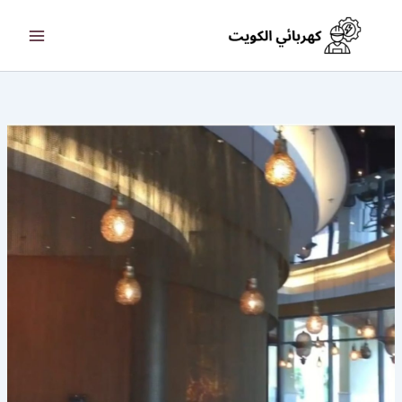
خطي
لى
لمحتوى