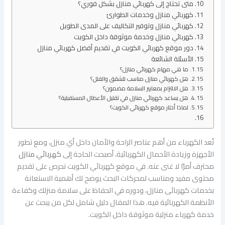
متى تحتاج إلى كهربائي منازل بشكل فوري؟
كهربائي منازل وخدمات الطوارئ
كهربائي منازل وتوفير التكاليف على المدى الطويل
كهربائي منازل وخدمة موثوقة داخل الكويت
دور موقع كهربائي الكويت في تقديم أفضل كهربائي منازل
الأسئلة الشائعة
ما هي مهام كهربائي منازل؟
هل كهربائي منازل مناسب للشقق والفلل؟
هل الالتزام بمعايير السلامة مضمون؟
هل يساعد كهربائي منازل في تقليل الأعطال المستقبلية؟
لماذا أختار موقع كهربائي الكويت؟
تُعد الكهرباء من أهم عناصر الراحة والأمان داخل أي منزل، ومع تطور
الأجهزة وزيادة الأحمال الكهربائية، أصبحت الحاجة إلى
كهربائي منازل
محترف أمرًا لا غنى عنه. في موقع كهربائي الكويت نحرص على تقديم
محتوى مفيد ومناسب لمحركات البحث يوضح لك أهمية الاستعانة
بخدمات كهربائى منازل، ودوره في الحفاظ على سلامة منزلك وكفاءة
الأنظمة الكهربائية فيه. هذا المقال دليل شامل لكل من يبحث عن
خدمة كهرباء منزلية موثوقة داخل الكويت.