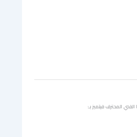
لفني المحترف فيتميز بـ: