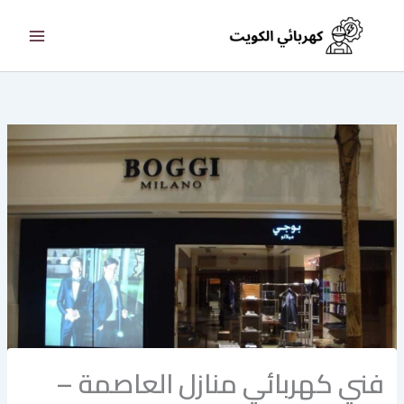
خطي
لى
لمحتوى
فني كهربائي منازل العاصمة –