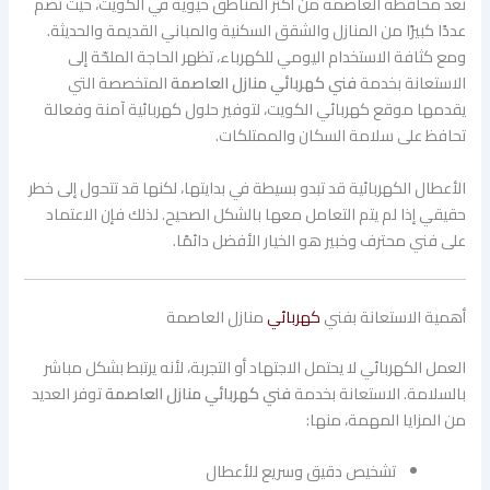
تُعد محافظة العاصمة من أكثر المناطق حيوية في الكويت، حيث تضم
عددًا كبيرًا من المنازل والشقق السكنية والمباني القديمة والحديثة.
ومع كثافة الاستخدام اليومي للكهرباء، تظهر الحاجة الملحّة إلى
الاستعانة بخدمة
فني كهربائي منازل العاصمة
المتخصصة التي
يقدمها موقع كهربائي الكويت، لتوفير حلول كهربائية آمنة وفعالة
تحافظ على سلامة السكان والممتلكات.
الأعطال الكهربائية قد تبدو بسيطة في بدايتها، لكنها قد تتحول إلى خطر
حقيقي إذا لم يتم التعامل معها بالشكل الصحيح. لذلك فإن الاعتماد
على فني محترف وخبير هو الخيار الأفضل دائمًا.
أهمية الاستعانة بفني
كهربائي
منازل العاصمة
العمل الكهربائي لا يحتمل الاجتهاد أو التجربة، لأنه يرتبط بشكل مباشر
بالسلامة. الاستعانة بخدمة
فني كهربائي منازل العاصمة
توفر العديد
من المزايا المهمة، منها:
تشخيص دقيق وسريع للأعطال