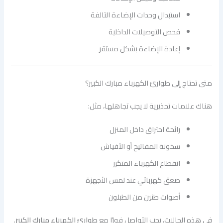
استبدال وحدات الإضاءة التالفة
فحص التوصيلات الداخلية
إعادة الإضاءة بشكل مستقر
متى تحتاج إلى طوارئ الكهرباء مبارك الكبير؟
هناك علامات تحذيرية لا يجب تجاهلها، مثل:
رائحة احتراق داخل المنزل
سخونة المفاتيح أو الأفياش
انقطاع الكهرباء المتكرر
صعق كهربائي عند لمس الأجهزة
أصوات طنين من الطبلون
في هذه الحالات، يجب التواصل فورًا مع
طوارئ الكهرباء مبارك الكبير
.