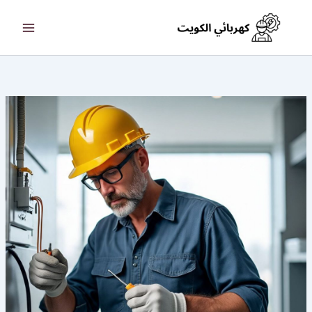
خطي
لى
لمحتوى