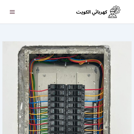
خطي
لى
لمحتوى