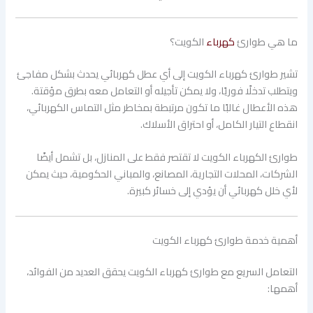
ما هي طوارئ
كهرباء
الكويت؟
تشير طوارئ كهرباء الكويت إلى أي عطل كهربائي يحدث بشكل مفاجئ
ويتطلب تدخلًا فوريًا، ولا يمكن تأجيله أو التعامل معه بطرق مؤقتة.
هذه الأعطال غالبًا ما تكون مرتبطة بمخاطر مثل التماس الكهربائي،
انقطاع التيار الكامل، أو احتراق الأسلاك.
طوارئ الكهرباء الكويت لا تقتصر فقط على المنازل، بل تشمل أيضًا
الشركات، المحلات التجارية، المصانع، والمباني الحكومية، حيث يمكن
لأي خلل كهربائي أن يؤدي إلى خسائر كبيرة.
أهمية خدمة طوارئ كهرباء الكويت
التعامل السريع مع طوارئ كهرباء الكويت يحقق العديد من الفوائد،
أهمها: