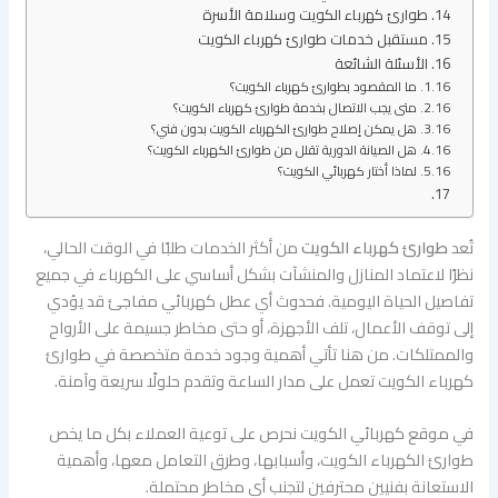
طوارئ كهرباء الكويت وسلامة الأسرة
مستقبل خدمات طوارئ كهرباء الكويت
الأسئلة الشائعة
ما المقصود بطوارئ كهرباء الكويت؟
متى يجب الاتصال بخدمة طوارئ كهرباء الكويت؟
هل يمكن إصلاح طوارئ الكهرباء الكويت بدون فني؟
هل الصيانة الدورية تقلل من طوارئ الكهرباء الكويت؟
لماذا أختار كهربائي الكويت؟
تُعد
طوارئ كهرباء الكويت
من أكثر الخدمات طلبًا في الوقت الحالي،
نظرًا لاعتماد المنازل والمنشآت بشكل أساسي على الكهرباء في جميع
تفاصيل الحياة اليومية. فحدوث أي عطل كهربائي مفاجئ قد يؤدي
إلى توقف الأعمال، تلف الأجهزة، أو حتى مخاطر جسيمة على الأرواح
والممتلكات. من هنا تأتي أهمية وجود خدمة متخصصة في طوارئ
كهرباء الكويت تعمل على مدار الساعة وتقدم حلولًا سريعة وآمنة.
في موقع كهربائي الكويت نحرص على توعية العملاء بكل ما يخص
طوارئ الكهرباء الكويت، وأسبابها، وطرق التعامل معها، وأهمية
الاستعانة بفنيين محترفين لتجنب أي مخاطر محتملة.