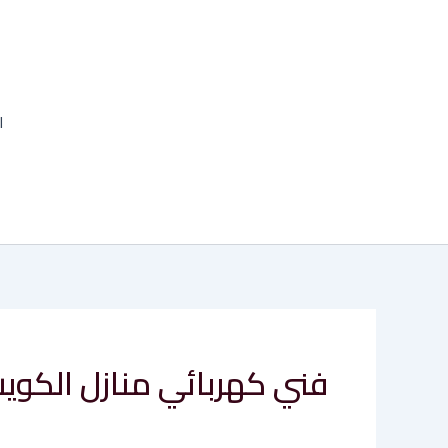
خطي
لى
لمحتوى
ا
فني كهربائي منازل الكوي