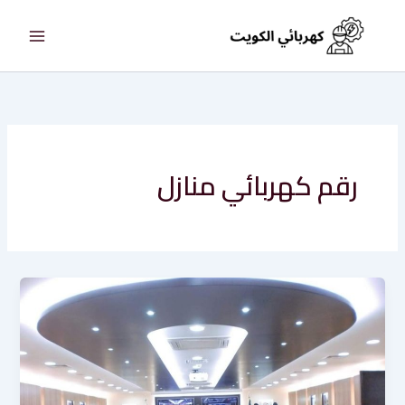
خطي
لى
لمحتوى
رقم كهربائي منازل