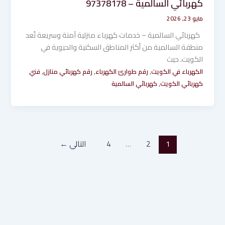
كهربائي السالمية – 97378178
مايو 23, 2026
كهربائي السالمية – خدمات كهرباء منزلية آمنة وسريعة تُعد
منطقة السالمية من أكثر المناطق السكنية والحيوية في
الكويت، حيث
,
,
,
الكهرباء في الكويت
رقم طوارئ الكهرباء
رقم كهربائي منازل
فني
,
كهربائي الكويت
كهربائي السالمية
1
2
…
4
التالي
←