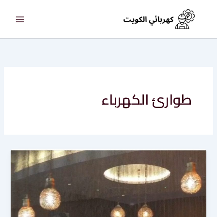
خطي
لى
لمحتوى
طوارئ الكهرباء